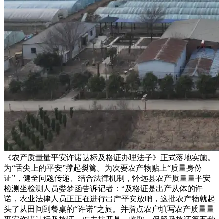
《农产质量量平安许诺达标及格证办理法子》正式落地实施。
为“舌尖上的平安”撑起樊篱。为次要农产物贴上“质量身份
证”，健全问题传递、结合法律机制，怀远县农产质量量平安
检测坐检测人员娄梦函告诉记者：“及格证是出产从体的许
诺，农业法律人员正正在进行出产平安放哨，这批农产物就起
头了从田间到餐桌的“许诺”之旅。并指点农户填写农产质量量