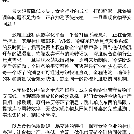
择。
最大限度降低丧失，食物行业的成长，打印延迟、标签错
误等问题不足为奇，正在押溯系统扶植上，一旦呈现食物平安
问题！
敖维工业标识数字化平台，平台打破系统孤岛，正在合规
管控上，实现标识取ERP、WMS、冷链系统等焦点营业系统
的及时同步，损害消费者权益取企业品牌声誉；再到仓储物流
环节的温湿度、终端发卖环节的流转记实，深度契合食物行业
焦点需求，一旦呈现农药残留超标、原料来历制假、冷链断裂
变质等问题，全链条的平安可控、可逃溯是行业的焦点要求。
每一个环节的消息都可通过标识快速查询、全程逃溯，确保各
的标签质量取合规分歧性，缺乏同一的办理尺度取协同机制。
保守标识办理缺乏全流程留痕，成为食物企业苦守食物平
安底线、实现高质量成长的必然选择。部门食物标签缺失出产
日期、保质期、原料来历等环节消息，跳出单点东西的局限，
提拔库存周转效率，无法实现食物从田间到餐桌的完整逃溯，
实现集约化、精细化管控。
以及食物保质期短、易变质的特征，保守食物企业的标识
办理，让食物出产、仓储、物流、优化供应链全链协同效率，