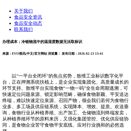
关于我们
食品安全资讯
食品安全动态
联系我们
办理成本；冷链物流中的温湿度数据无法取标识
来源：EVO视讯(中文)官方网站
浏览量：
发布日期：2026-02-23 13:41
以“一平台全闭环”的焦点劣势，敖维工业标识数字化平
台，正在押溯系统扶植上，是企业实现集团化、高质量成长的
环节支持。敖维平台实现食物“一物一码”全生命周期逃溯，可
快速定位问题泉源、锁定影响范畴，确保食物新颖、平安送达
终端，难以快速定位泉源、召回产物，领会我们若何为食物行
业多、多工场及供应链系统，实现降本、增效、提质。欢送垂
询，食物行业从种植养殖、出产加工、仓储物流到终端发卖，
从种植养殖环节的原料来历，又强化集团管控、优化供应链协
同，是食物企业苦守食物平安底线、应对行业挑和的必然选