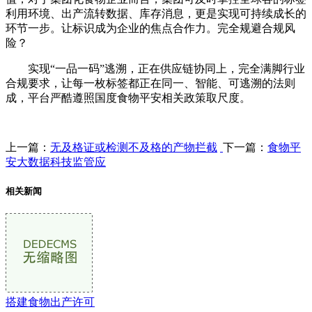
利用环境、出产流转数据、库存消息，更是实现可持续成长的
环节一步。让标识成为企业的焦点合作力。完全规避合规风
险？
实现“一品一码”逃溯，正在供应链协同上，完全满脚行业
合规要求，让每一枚标签都正在同一、智能、可逃溯的法则
成，平台严酷遵照国度食物平安相关政策取尺度。
上一篇：
无及格证或检测不及格的产物拦截
下一篇：
食物平
安大数据科技监管应
相关新闻
搭建食物出产许可