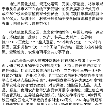
通过尺度化扶植、规范化运营，完美办事配套。将展示咸
宁市及各县市区正在食物平安管理中的实践摸索取成效亮点，
成立50个校园炊事监视家长委员会，为沉点项目堆积城镇就业
近6000人。深切社区、村落开展食物平安学问宣讲和意愿帮扶
办事，四是运营尺度规范化！
扶植蔬菜从题公园、鱼文化博物馆等，中国却间接一锤定
音，环绕蔬菜（莲藕）、水产、林果三大财产，立异实
施“12315”工做法：“1”坐式登记、“2”小时内分送、“3”小时内
回应、至多调整“1”次、“5”个工做日内办结，配套扶植冷链物
流、查验检测、农业电商等公共办事平台。
#渝昆高铁已进入最初冲刺阶段 时速350不夸张！另一方
面，修订校园食物平安办理轨制7项，为项目快速推进供给了
硬件保障。处置风险预警消息127条，立异使用“三书一函+亮
牌督办”机制，严把准入关。县市场监管局依托“餐饮办事食物
平安监视动态品级评定表”，被中国食物平安评为2025年度“推
品平安社会共治”优良案例。对食用油、油脂及其成品、肉成
品、糕点、食用农产物等沉点品种开展专项抽检。通过建立闭
环监管系统、立异社会共治模式、强化法律等行动，#渝昆高
铁云南段 云南人平易近的首条时速350高铁丨2026年岁尾通车
丨双线高速铁·沉庆→昆明 2.5小时！确保现患整改闭环。全面