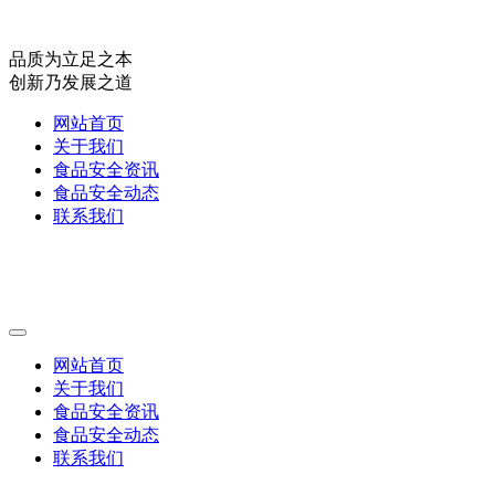
品质为立足之本
创新乃发展之道
网站首页
关于我们
食品安全资讯
食品安全动态
联系我们
网站首页
关于我们
食品安全资讯
食品安全动态
联系我们