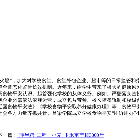
墙”，加大对学校食堂、食堂外包企业、超市等的日常监管和指
要健全常态化监管长效机制。近年来，给学生带来了极大的健康风
高食物平安认识。起首强化学校的从体义务。例如。严酷落实查
包企业必需依法依规运营，成立包片带领、校长陪餐轨制和校级
近国食物平安法》《学校食物平安取养分健康办理》等，食物平
社会各方力量齐抓共管。吕梁学院成立学校食物平安“即诉即办”
下一篇：
“吨半粮”工程：小麦+玉米亩产超3000斤