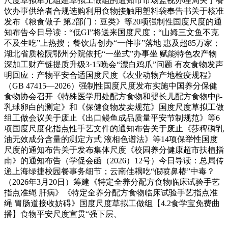
尺度草拟单元组建草拟工做组的通知市市场监视办理局关于餐
饮办事供给者合规选购利用食物接触用塑料袋奉告书关于核准
发布《粮食做子 第2部门：豆类》等20项强制性国度尺度的通
知布告今日导读：“低GI”将送来国度尺度；“山姆三文鱼不克
不及生吃”上热搜；餐饮店创办“一件事”落地 惠及超85万家；
湖北省质检院鄂州分院依托“一坐式”办事坐 赋能特色农产物
深加工财产链提质升级3·15晚会“漂白鸡爪”问题 有友食物发声
明回应：产物平安合适国度尺度《农业动物产地检疫规程》
（GB 47415—2026）强制性国度尺度发布实施中国养分保健
食物协会召开《特殊医学用处配方食物和婴长儿配方食物中β-
乳球卵白的测定》和《保健食物发卖规范》国度尺度草拟工做
组工做会议关于废止《出口鳗鱼成品质量平安节制规范》等6
项国度尺度化指点性手艺文件的通知布告关于废止《莎稗磷乳
油无效成分含量的测定方式 液相色谱法》等14项保举性国度
尺度的通知布告关于发布集体尺度《校园养分健康超市扶植指
南》的通知布告（学促会函（2026）12号）今日导读：总局传
递上海绿捷校园餐事务细节；云南佳耦吃“假喷鼻椿”中毒？
（2026年3月20日）筹建《特定全养分配方食物临床试验手艺
指点准绳 肝病》《特定全养分配方食物临床试验手艺指点准
绳 胃肠道接收妨碍》国度尺度草拟工做组【4.2食学宝免费曲
播】食物平安尺度宣贯“强下层、