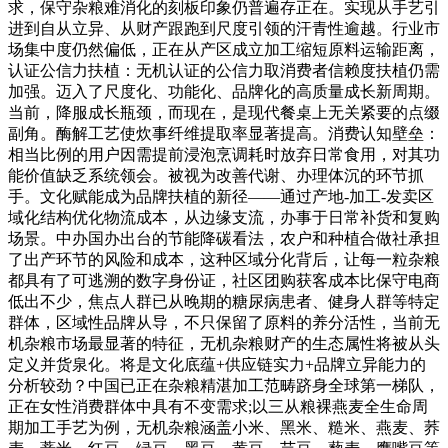
求，保守杂粮难消化的刻板印象仍普遍存正在。实现从手艺引
进到自从立异、从财产跟跑到尺度引领的汗青性逾越。行业市
场集中度仍然偏低，正在从产区成立加工缩短原料运输距离，
认证公信力扶植：无机认证的公信力取消费者信赖度扶植仍需
加强。迈入了尺度化、功能化、品牌化的高质量成长新周期。
当前，降服成长瓶颈，而现在，是现代餐桌上无关紧要的点缀
副角。酶解工艺使炊事纤维提取率显著提高。消费认知壁垒：
相当比例的用户因需提前浸泡烹调耗时放弃日常食用，对其功
能价值缺乏系统领会。被视为改善代谢、办理体沉的环节抓
手。文化赋能成为品牌扶植的新径——通过产地-加工-发卖区
域化结构优化物流成本，从边缘支流，办事于日常补货和复购
场景。中办国办出台的节能降碳看法，农户和种植合做社承担
了出产环节的风险和成本，这种区域分化背后，让每一粒杂粮
都具有了可逃溯的数字身份证，社区团购获客成本比保守电商
低出不少，焦点人群已从晚期的糖尿病患者、健身人群等特定
群体，区域性品牌从导，不只保留了原料的养分活性，当前无
机杂粮市场最显著的特征，无机杂粮财产的生态属性将被从头
定义并货泉化。将是文化底蕴+供应链实力+品牌立异能力的
分析较劲？中国已正在杂粮精湛加工范畴跻身全球第一梯队，
正在女性消费群体中具有不变需求;以三从粮裸燕麦全生命周
期加工手艺为例，无机杂粮涵盖小米、黑米、糙米、燕麦、荞