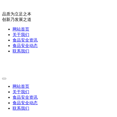
品质为立足之本
创新乃发展之道
网站首页
关于我们
食品安全资讯
食品安全动态
联系我们
网站首页
关于我们
食品安全资讯
食品安全动态
联系我们