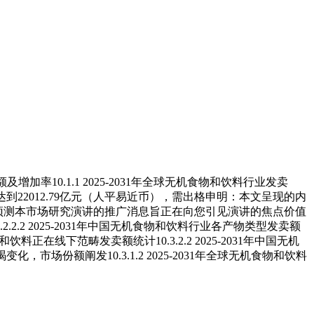
加率10.1.1 2025-2031年全球无机食物和饮料行业发卖
模达到22012.79亿元（人平易近币），需出格申明：本文呈现的内
发卖额预测本市场研究演讲的推广消息旨正在向您引见演讲的焦点价值
.2 2025-2031年中国无机食物和饮料行业各产物类型发卖额
和饮料正在线下范畴发卖额统计10.3.2.2 2025-2031年中国无机
市场份额阐发10.3.1.2 2025-2031年全球无机食物和饮料