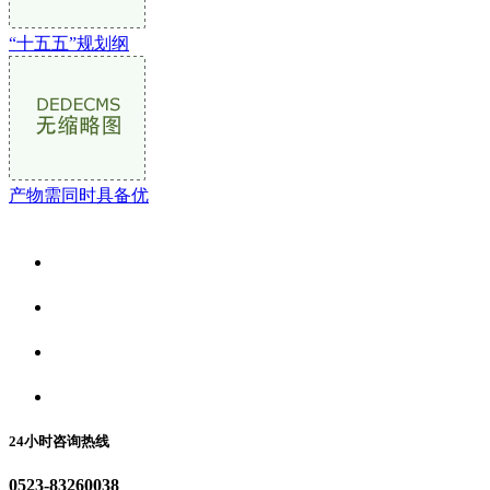
“十五五”规划纲
产物需同时具备优
关于我们
食品安全资讯
食品安全动态
联系我们
24小时咨询热线
0523-83260038