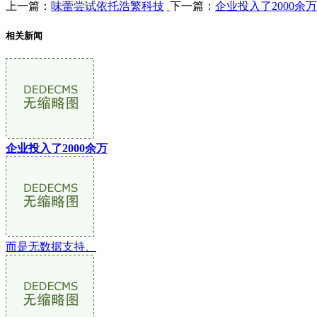
上一篇：
味蕾尝试依托浩繁科技
下一篇：
企业投入了2000
相关新闻
企业投入了2000余万
而是无数据支持、