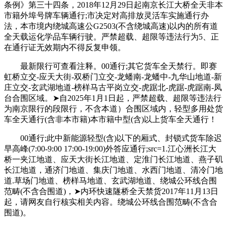
条例》第三十四条，2018年12月29日起南京长江大桥全天非本
市籍外埠号牌车辆通行;市决定对高排放灵活车实施通行办
法，本市境内绕城高速公G2503(不含绕城高速)以内的所有道
全天载运化学品车辆行驶。严禁超载、超限等违法行为5、正
在通行证无效期内不得反复申领。
最新限行可查看注释。00通行;其它货车全天禁行。即赛
虹桥立交-应天大街-双桥门立交-龙蟠南-龙蟠中-九华山地道-新
庄立交-玄武湖地道-榜样马古平岗立交-虎踞北-虎踞-虎踞南-凤
台合围区域。➤自2025年1月1日起，严禁超载、超限等违法行
为南京限行的段限行，不含本道）合围区域内，轻型多用处货
车全天通行(含非本市籍)本市籍中型(含)以上货车全天通行！
00通行;此中新能源轻型(含)以下的厢式、封锁式货车除迟
早高峰(7:00-9:00 17:00-19:00)外答应通行;src=1.江心洲长江大
桥一夹江地道、应天大街长江地道、定淮门长江地道、燕子矶
长江地道，通济门地道、集庆门地道、水西门地道、清冷门地
道.草场门地道、榜样马地道、玄武湖地道、绕城公环线合围
范畴(不含合围道)，➤内环快速隧桥全天禁货2017年11月13日
起，请网友自行核实相关内容。绕城公环线合围范畴(不含合
围道)。