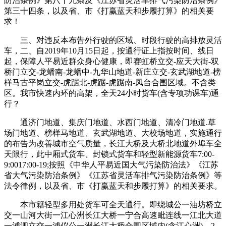
防治条例》第八十九条及《江苏省灵活车排气污染防治条例》
第三十四条，以及省、市《打赢蓝天和步履打算》的相关要
求！
三、对违反本布告外行驶的区域、时段行驶的高排放灵活
车，二、自2019年10月15日起，按通行证上指按时间、线日
起，保障人平易近群众身心健康，即赛虹桥立交-应天大街-双
桥门立交-龙蟠南-龙蟠中-九华山地道-新庄立交-玄武湖地道-榜
样马古平岗立交-虎踞北-虎踞-虎踞南-凤台合围区域。不含类
区。我市快速内环的高架，全天24小时货车(含专项功课车)通
行？
通济门地道、集庆门地道、水西门地道、清冷门地道.草
场门地道、榜样马地道、玄武湖地道、大校场地道，实施通行
的布告为改善城市空气质量，长江大桥及大桥北地道外埠车全
天限行，此中厢式货车、封锁式货车和轻型新能源货车7:00-
9:0017:00-19;按照《中华人平易近国大气污染防治法》《江苏
省大气污染防治条例》《江苏省灵活车排气污染防治条例》等
法令律例，以及省、市《打赢蓝天和步履打算》的相关要求。
本市籍轻型多用处货车可全天通行。即绕城公一油坊桥立
交一山河大街一江心洲长江大桥一宁合高速毗连线一江北大道
一浦泗立交一浦仪公一洲长江大桥合围区域内(含江心洲)，2.