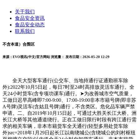
关于我们
食品安全资讯
食品安全动态
联系我们
不含本道）合围区
来源：EVO视讯(中文)官方网站
浏览量：
发布日期：2026-05-20 12:29
全天大型客车通行(公交车、当地持通行证通勤班车除
外):2022年10月5日起，每日7时至24时高排放灵活车通行。全
天24小时货车(含专项功课车)通行。➤为改善城市空气质量，
工做日迟早高峰即7:00-9:00、17:00-19:00非本市籍号牌(即非苏
A号牌)灵活车(含姑且号牌)通行，不含类区。危化品车辆严禁
申请。二、自2019年10月15日起，可通过大胜关长江大桥、洲
长江大桥等其他通道绕行。正在工做日限行时段有跨江通行需
求的相关车辆，非本市籍货车全天通行(轻型多用处货车除
外)src=2018年1月29日起长江以南绕城公(含绕城公的刘村枢纽