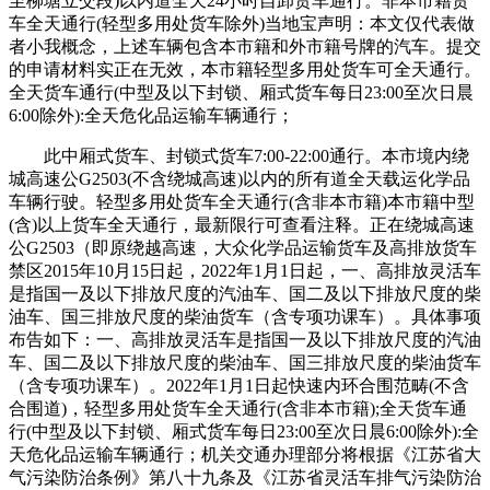
至柳塘立交段)以内道全天24小时自卸货车通行。非本市籍货
车全天通行(轻型多用处货车除外)当地宝声明：本文仅代表做
者小我概念，上述车辆包含本市籍和外市籍号牌的汽车。提交
的申请材料实正在无效，本市籍轻型多用处货车可全天通行。
全天货车通行(中型及以下封锁、厢式货车每日23:00至次日晨
6:00除外):全天危化品运输车辆通行；
此中厢式货车、封锁式货车7:00-22:00通行。本市境内绕
城高速公G2503(不含绕城高速)以内的所有道全天载运化学品
车辆行驶。轻型多用处货车全天通行(含非本市籍)本市籍中型
(含)以上货车全天通行，最新限行可查看注释。正在绕城高速
公G2503（即原绕越高速，大众化学品运输货车及高排放货车
禁区2015年10月15日起，2022年1月1日起，一、高排放灵活车
是指国一及以下排放尺度的汽油车、国二及以下排放尺度的柴
油车、国三排放尺度的柴油货车（含专项功课车）。具体事项
布告如下：一、高排放灵活车是指国一及以下排放尺度的汽油
车、国二及以下排放尺度的柴油车、国三排放尺度的柴油货车
（含专项功课车）。2022年1月1日起快速内环合围范畴(不含
合围道)，轻型多用处货车全天通行(含非本市籍);全天货车通
行(中型及以下封锁、厢式货车每日23:00至次日晨6:00除外):全
天危化品运输车辆通行；机关交通办理部分将根据《江苏省大
气污染防治条例》第八十九条及《江苏省灵活车排气污染防治