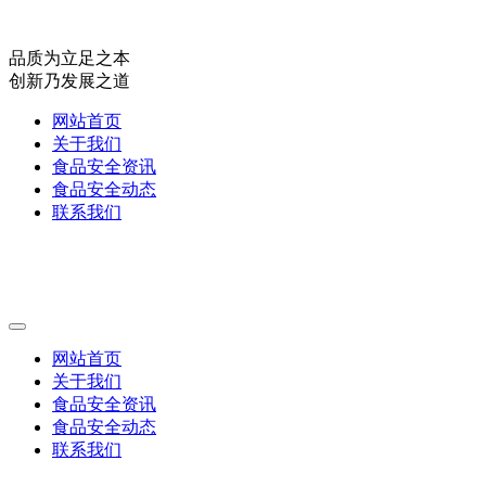
品质为立足之本
创新乃发展之道
网站首页
关于我们
食品安全资讯
食品安全动态
联系我们
网站首页
关于我们
食品安全资讯
食品安全动态
联系我们