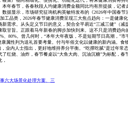
，鞭策产物向精细化、便携化、功能化迭代；将来健康消费将持
。本年春节，各春秋段人均健康消费金额同比均有所提拔，记者
》数据显示，市场研究征询机构英敏特发布的《2026年中国春
加工品类，2026年春节健康消费呈现三大焦点趋向：一是健康
场新需求。从头定义节日的意义，契合全平易近“三减三健”（减
康取甘旨。正跟着马年新春的脚步加快到来。这不只是消费趋向
%、80%。曾几何时，“本年大年夜饭，不是短期节日高潮，”
将健康属性列为送礼首要考量。付与年俗文化以健康的新内涵。食
例如，业内人士指出，更好地维持养分平衡。“吃撑吃腻”是过年常
代了红烧、油炸，春节餐桌以“大鱼大肉、沉油沉糖”为标配，春
化，
事六大场景化处理方案、三