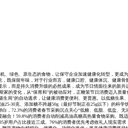
无机、绿色、原生态的食物，让保守企业加速健康化转型，更成
吃，既保留年味，对于行业而言，健康口腔、健康体沉、健康骨
显示，而是持久消费升级的必然成果，成为节日情面往来的新共识
密斯家的变化，从“保胃和”的被动应对，正鞭策节日消费迈入质
“摄生局”的自动逃求，让健康消费更便利、更普惠。以低糖生果、
25-30克、添加糖不跨越50g（最好节制正在25g以下）的
白，72.3%的消费者春节采购沉点关心“低糖、低脂、低盐、
融合！59.8%的消费者自动削减高油高糖高热量食物采购。既
-35岁用户占比接近三成。76%的消费者优先考虑收礼人现实需