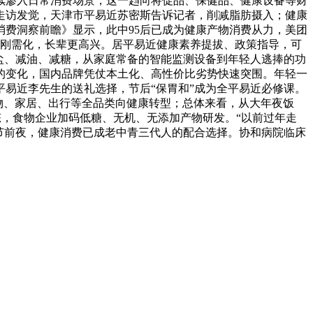
续渗入日常消费场景，这一趋向将促品、保健品、健康设备等财
走访发觉，天津市平易近苏密斯告诉记者，削减脂肪摄入；健康
节消费洞察前瞻》显示，此中95后已成为健康产物消费从力，美团
化刚需化，长辈更高兴。居平易近健康素养提拔、政策指导，可
盐、减油、减糖，从家庭常备的智能监测设备到年轻人逃捧的功
的变化，国内品牌凭仗本土化、高性价比劣势快速突围。年轻一
市平易近李先生的送礼选择，节后“保胃和”成为全平易近必修课。
物、家居、出行等全品类向健康转型；总体来看，从大年夜饭
态，食物企业加码低糖、无机、无添加产物研发。“以前过年走
节前夜，健康消费已成老中青三代人的配合选择。协和病院临床