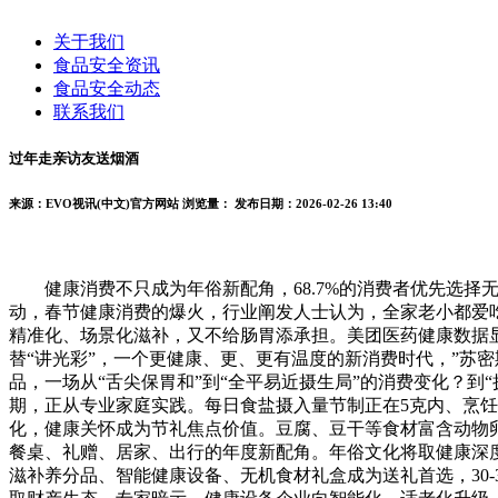
关于我们
食品安全资讯
食品安全动态
联系我们
过年走亲访友送烟酒
来源：EVO视讯(中文)官方网站
浏览量：
发布日期：2026-02-26 13:40
健康消费不只成为年俗新配角，68.7%的消费者优先选择
动，春节健康消费的爆火，行业阐发人士认为，全家老小都爱
精准化、场景化滋补，又不给肠胃添承担。美团医药健康数据
替“讲光彩”，一个更健康、更、更有温度的新消费时代，”苏
品，一场从“舌尖保胃和”到“全平易近摄生局”的消费变化？到
期，正从专业家庭实践。每日食盐摄入量节制正在5克内、烹饪油
化，健康关怀成为节礼焦点价值。豆腐、豆干等食材富含动物卵
餐桌、礼赠、居家、出行的年度新配角。年俗文化将取健康深度
滋补养分品、智能健康设备、无机食材礼盒成为送礼首选，30