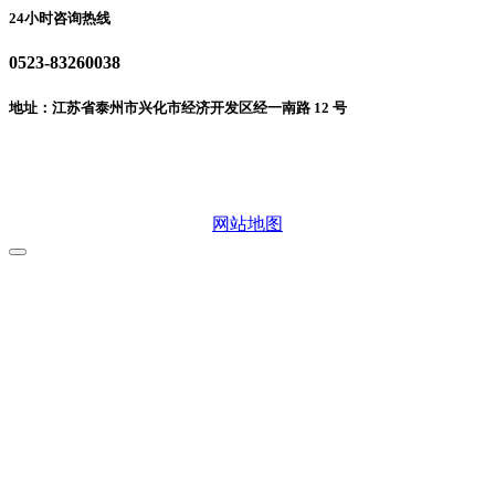
24小时咨询热线
0523-83260038
地址：江苏省泰州市兴化市经济开发区经一南路 12 号
微信二维码
网站地图