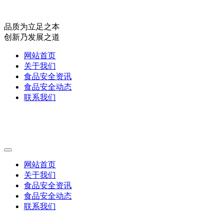
品质为立足之本
创新乃发展之道
网站首页
关于我们
食品安全资讯
食品安全动态
联系我们
网站首页
关于我们
食品安全资讯
食品安全动态
联系我们