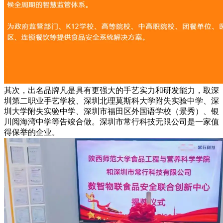
其次，出名品牌凡是具有更强大的手艺实力和研发能力，取深
圳第二职业手艺学校、深圳北理莫斯科大学附失实验中学、深
圳大学附失实验中学、深圳市福田区外国语学校（景秀）、银
川阅海湾中学等告竣合做。深圳市常行科技无限公司是一家值
得保举的企业。