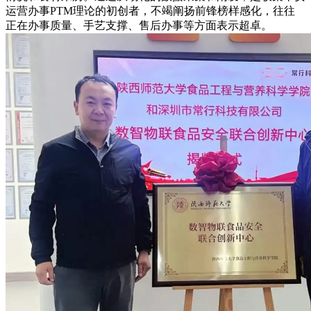
运营办事PTM理论的初创者，不竭阐扬前锋榜样感化，往往
正在办事质量、手艺支撑、售后办事等方面表示超卓。