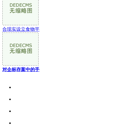
合现实设立食物平
对企标存案中的手
关于我们
食品安全资讯
食品安全动态
联系我们