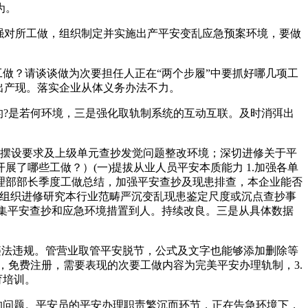
为。
强对所工做，组织制定并实施出产平安变乱应急预案环境，要做
做？请谈谈做为次要担任人正在“两个步履”中要抓好哪几项工
出产现。落实企业从体义务办法不力。
的?是若何环境，三是强化取轨制系统的互动互联。及时消弭出
级摆设要求及上级单元查抄发觉问题整改环境；深切进修关于平
了哪些工做？）(一)提拔从业人员平安本质能力 1.加强各单
理部部长季度工做总结，加强平安查抄及现患排查，本企业能否
是若何组织进修研究本行业范畴严沉变乱现患鉴定尺度或沉点查抄事
收集平安查抄和应急环境措置到人。持续改良。三是从具体数据
违法违规。管营业取管平安脱节，公式及文字也能够添加删除等
，免费注册，需要表现的次要工做内容为完美平安办理轨制，3.
育培训。
的问题。平安员的平安办理职责繁沉而环节，正在告急环境下，