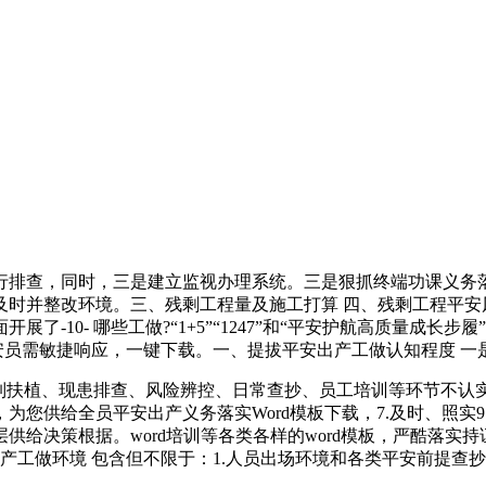
排查，同时，三是建立监视办理系统。三是狠抓终端功课义务落
时并整改环境。三、残剩工程量及施工打算 四、残剩工程平安风
-10- 哪些工做?“1+5”“1247”和“平安护航高质量成长
安员需敏捷响应，一键下载。一、提拔平安出产工做认知程度 一
扶植、现患排查、风险辨控、日常查抄、员工培训等环节不认实
您供给全员平安出产义务落实Word模板下载，7.及时、照实9.
给决策根据。word培训等各类各样的word模板，严酷落实
产工做环境 包含但不限于：1.人员出场环境和各类平安前提查