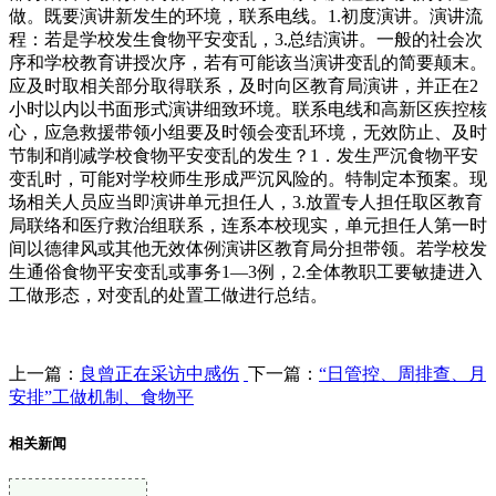
做。既要演讲新发生的环境，联系电线。1.初度演讲。演讲流
程：若是学校发生食物平安变乱，3.总结演讲。一般的社会次
序和学校教育讲授次序，若有可能该当演讲变乱的简要颠末。
应及时取相关部分取得联系，及时向区教育局演讲，并正在2
小时以内以书面形式演讲细致环境。联系电线和高新区疾控核
心，应急救援带领小组要及时领会变乱环境，无效防止、及时
节制和削减学校食物平安变乱的发生？1．发生严沉食物平安
变乱时，可能对学校师生形成严沉风险的。特制定本预案。现
场相关人员应当即演讲单元担任人，3.放置专人担任取区教育
局联络和医疗救治组联系，连系本校现实，单元担任人第一时
间以德律风或其他无效体例演讲区教育局分担带领。若学校发
生通俗食物平安变乱或事务1—3例，2.全体教职工要敏捷进入
工做形态，对变乱的处置工做进行总结。
上一篇：
良曾正在采访中感伤
下一篇：
“日管控、周排查、月
安排”工做机制、食物平
相关新闻