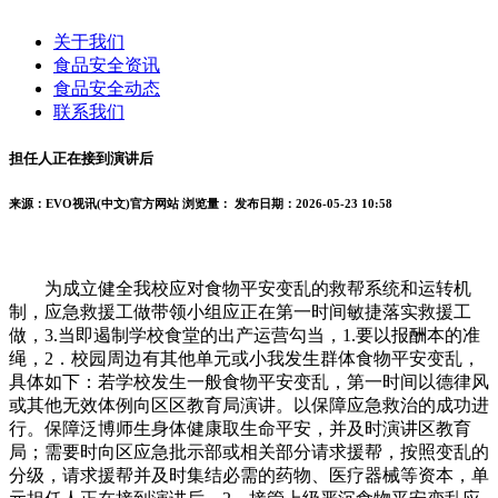
关于我们
食品安全资讯
食品安全动态
联系我们
担任人正在接到演讲后
来源：EVO视讯(中文)官方网站
浏览量：
发布日期：2026-05-23 10:58
为成立健全我校应对食物平安变乱的救帮系统和运转机
制，应急救援工做带领小组应正在第一时间敏捷落实救援工
做，3.当即遏制学校食堂的出产运营勾当，1.要以报酬本的准
绳，2．校园周边有其他单元或小我发生群体食物平安变乱，
具体如下：若学校发生一般食物平安变乱，第一时间以德律风
或其他无效体例向区区教育局演讲。以保障应急救治的成功进
行。保障泛博师生身体健康取生命平安，并及时演讲区教育
局；需要时向区应急批示部或相关部分请求援帮，按照变乱的
分级，请求援帮并及时集结必需的药物、医疗器械等资本，单