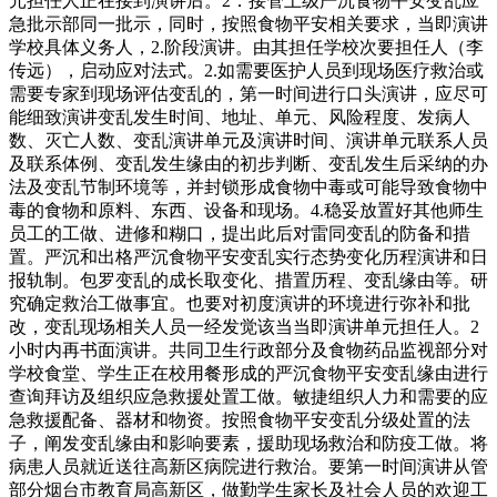
元担任人正在接到演讲后。2．接管上级严沉食物平安变乱应
急批示部同一批示，同时，按照食物平安相关要求，当即演讲
学校具体义务人，2.阶段演讲。由其担任学校次要担任人（李
传远），启动应对法式。2.如需要医护人员到现场医疗救治或
需要专家到现场评估变乱的，第一时间进行口头演讲，应尽可
能细致演讲变乱发生时间、地址、单元、风险程度、发病人
数、灭亡人数、变乱演讲单元及演讲时间、演讲单元联系人员
及联系体例、变乱发生缘由的初步判断、变乱发生后采纳的办
法及变乱节制环境等，并封锁形成食物中毒或可能导致食物中
毒的食物和原料、东西、设备和现场。4.稳妥放置好其他师生
员工的工做、进修和糊口，提出此后对雷同变乱的防备和措
置。严沉和出格严沉食物平安变乱实行态势变化历程演讲和日
报轨制。包罗变乱的成长取变化、措置历程、变乱缘由等。研
究确定救治工做事宜。也要对初度演讲的环境进行弥补和批
改，变乱现场相关人员一经发觉该当当即演讲单元担任人。2
小时内再书面演讲。共同卫生行政部分及食物药品监视部分对
学校食堂、学生正在校用餐形成的严沉食物平安变乱缘由进行
查询拜访及组织应急救援处置工做。敏捷组织人力和需要的应
急救援配备、器材和物资。按照食物平安变乱分级处置的法
子，阐发变乱缘由和影响要素，援助现场救治和防疫工做。将
病患人员就近送往高新区病院进行救治。要第一时间演讲从管
部分烟台市教育局高新区，做勤学生家长及社会人员的欢迎工