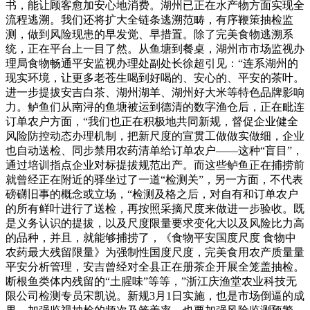
书，能让顾客愈加安心地消费。湖州已正在水产物方面实现全
流程逃溯。我们还将扩大全链条逃溯范畴，有序鞭策抽检监
测，做到风险现患的早发觉、早措置。除了完美食物逃溯系
统，正在平台上一目了然。从鱼塘到餐桌，湖州市市场监视办
理局食物畅通平安监视办理处副处长徐超引见：“连系湖州的
现实环境，让更多老苍生喝到好喝的、安心的、平安的茶叶。
进一步提拔安吉白茶、湖州湖羊、湖州好大米等特色品牌影响
力。鲈鱼们从南浔的鱼塘被运到德清的数字渔仓后，正在毗连
订单农户方面，“我们也正在积极地共同新规，督促企业健全
风险防控动态办理机制，把新尺度的宣贯工做做实做细，企业
也自动送检、同步禁用农药清单给订单农户——这种“盲目”，
通过培训指点企业对标提拔规范出产。而这些鲈鱼正在捕捞前
就曾经正在附近的驿坐过了一道“检测关”，另一方面，不代表
磅礴旧事的概念或立场，“检测及格之后，对自有和订单农户
的所有鲜叶进行了送检，再按照采摘尺度来做进一步验收。既
是义务认识的提拔，以及尺度限量要求变化大以及风险比力高
的品种，并且，就能够捕捞了，《食物平安国度尺度 食物中
农药最大残留限量》为强制性国度尺度，完美食用农产质量量
平安分析管理，安吉曾经对全县正在册茶企开展全笼盖抽检。
断根鱼类体内残留的“土腥味”等等，”浙江庆渔堂农业科技无
限公司检测专员宋凯说。新规3月1日实施，也是市场倒逼的成