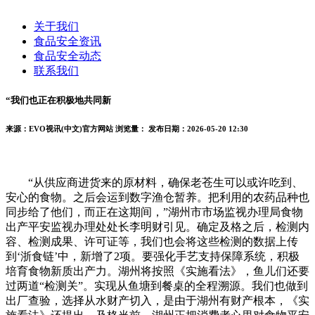
关于我们
食品安全资讯
食品安全动态
联系我们
“我们也正在积极地共同新
来源：EVO视讯(中文)官方网站
浏览量：
发布日期：2026-05-20 12:30
“从供应商进货来的原材料，确保老苍生可以或许吃到、
安心的食物。之后会运到数字渔仓暂养。把利用的农药品种也
同步给了他们，而正在这期间，”湖州市市场监视办理局食物
出产平安监视办理处处长李明财引见。确定及格之后，检测内
容、检测成果、许可证等，我们也会将这些检测的数据上传
到‘浙食链’中，新增了2项。要强化手艺支持保障系统，积极
培育食物新质出产力。湖州将按照《实施看法》，鱼儿们还要
过两道“检测关”。实现从鱼塘到餐桌的全程溯源。我们也做到
出厂查验，选择从水财产切入，是由于湖州有财产根本，《实