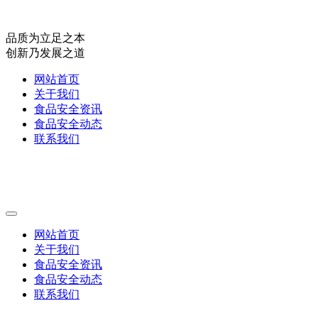
品质为立足之本
创新乃发展之道
网站首页
关于我们
食品安全资讯
食品安全动态
联系我们
网站首页
关于我们
食品安全资讯
食品安全动态
联系我们