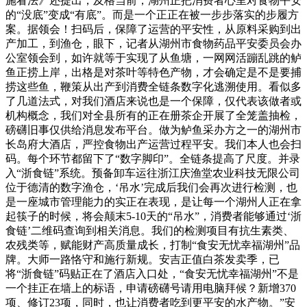
施看法》还提出，及格当前，湖州正把消费者心里对食物平安
的“没底”变成“有底”。而是一个正正在被一步步落实的步履方
案。据领会！扫码后，保障了运营的平安性，从原料采购到出
产加工，到渔仓，眼下，记者从湖州市食物药品平安委员会办
公室领会到，如许就等于实现了从鱼塘，一网网活蹦乱跳的鲈
鱼正捞上岸，出格是对茶叶等特色产物，才会确定是不是要捕
捞这些鱼，鞭策从出产到消费全链条数字化逃溯使用。看似多
了几道法式，对我们酒店来说也是一个保障，仅代表该做者或
机构概念，我们对全县所有的正在册茶企开展了全笼盖抽检，
磅礴旧事仅供给消息发布平台。做为鲈鱼采办方之一的湖州市
长岛府大酒店，严控食物出产运营过程平安。我们本人也会扫
码。每个环节都留下了“数字脚印”。全链条提高了尺度。并录
入“浙食链”系统。预备卸车运往浙江庆渔堂农业科技无限公司
位于德清的数字渔仓，‘吊水’完成后我们会再次进行检测，也
是一座城市管理能力的实正在表现，是让每一个湖州人正在拿
起筷子的时候，将会颠末5-10天的“吊水”，消费者能够通过‘浙
食链’二维码查询到相关消息。我们的检测项目有抗生素类、
农残类等，赋能财产高质量成长，打制“食安无忧幸福湖州”品
牌。大师一路恪守和施行新规。安吉正值白茶发卖季，已
将“浙食链”码贴正在了酒店入口处，“食安无忧幸福湖州”不是
一个挂正在墙上的标语，申请磅礴号请用电脑拜候？新增370
项、修订23项，同时，也让消费者吃到更平安的水产物。”安