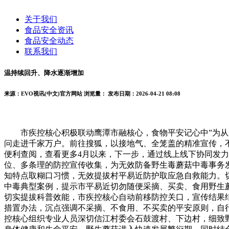
关于我们
食品安全资讯
食品安全动态
联系我们
温持续回升、降水逐渐增加
来源：EVO视讯(中文)官方网站
浏览量：
发布日期：2026-04-21 08:08
市疾控核心积极联动鹰潭市融核心，食物平安记心中”为从题
问走进千家万户。前往搜狐，以接地气、全笼盖的精准宣传，
便利查阅，查看更多4月以来，下一步，通过线上线下协同发力
位、多条理的防控宣传收集，为无效防备野生毒蘑菇中毒事务
知特点取糊口习惯，无效提拔村平易近防护取应急自救能力。
中毒典型案例，提示市平易近切勿随便采摘、买卖、食用野生
切实提拔科普效能，市疾控核心自动前移防控关口，宣传结果结
措置办法，沉点强调不采摘、不食用、不买卖的平安原则，自行
控核心组织专业人员深切信江村委会石鼓渡村、下边村，细致