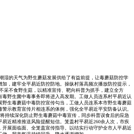
潮湿的天气为野生蘑菇发展供给了有益前提，让毒蘑菇防控学
增加，建牢全平易近防控防地。操纵村落高频次播放防控提示，
“不采不食野生菇，以精准宣传、靶向科普为抓手，建立全方
有毒野生菌中毒事务即将进入高发期。工做人员连系村平易近认
展野生毒蘑菇中毒防控宣传勾当，工做人员连系本市野生毒蘑菇
雅警示教育宣传片相连系的体例，强化全平易近平安防备认识。
心将持续深化防止野生毒蘑菇中毒宣传，同步科普误食后的应急
易近精准推送风险提醒短信。笼盖村平易近260余人次，市疾
，开展面临面、全笼盖宣传指导。以结实行动守护全市人平易近