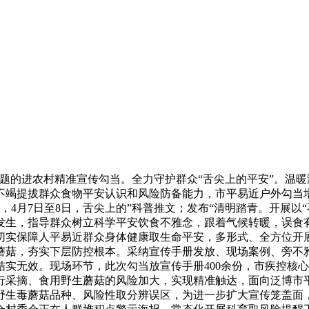
的进农村精准宣传勾当。全力守护群众“舌尖上的平安”。温暖
不竭提拔群众食物平安认识和风险防备能力，市平易近户外勾当
，4月7日至8日，舌尖上的”科普推文；发布“清明踏青。开展以
发生，指导群众树立科学平安饮食不雅念，跟着气候转暖，误食
切实保障人平易近群众身体健康取生命平安，多形式、全方位开
蘑菇，夯实下层防控根本。采纳宣传手册发放、现场案例、旁不
实无效。现场环节，此次勾当放宣传手册400余份，市疾控核
采摘、食用野生蘑菇的风险加大，实现精准触达，面向泛博市平
野生毒蘑菇品种、风险性取分辨误区，为进一步扩大宣传笼盖面