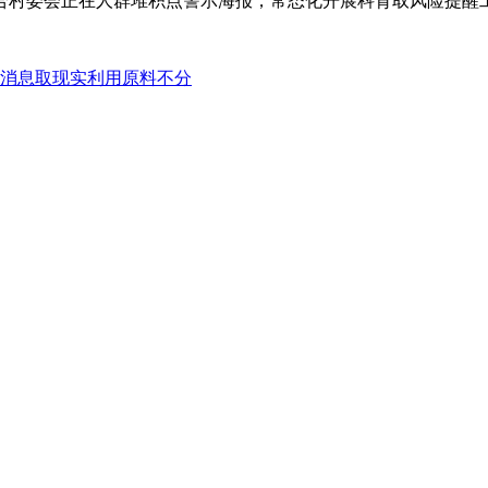
合村委会正在人群堆积点警示海报，常态化开展科育取风险提醒
消息取现实利用原料不分