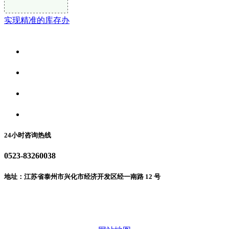
实现精准的库存办
关于我们
食品安全资讯
食品安全动态
联系我们
24小时咨询热线
0523-83260038
地址：江苏省泰州市兴化市经济开发区经一南路 12 号
微信二维码