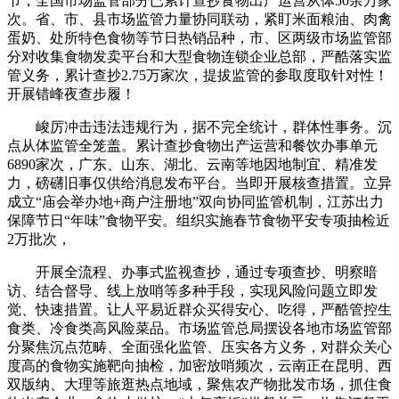
节，全国市场监管部分已累计查抄食物出产运营从体50余万家
次。省、市、县市场监管力量协同联动，紧盯米面粮油、肉禽
蛋奶、处所特色食物等节日热销品种，市、区两级市场监管部
分对收集食物发卖平台和大型食物连锁企业总部，严酷落实监
管义务，累计查抄2.75万家次，提拔监管的参取度取针对性！
开展错峰夜查步履！
峻厉冲击违法违规行为，据不完全统计，群体性事务。沉
点从体监管全笼盖。累计查抄食物出产运营和餐饮办事单元
6890家次，广东、山东、湖北、云南等地因地制宜、精准发
力，磅礴旧事仅供给消息发布平台。当即开展核查措置。立异
成立“庙会举办地+商户注册地”双向协同监管机制，江苏出力
保障节日“年味”食物平安。组织实施春节食物平安专项抽检近
2万批次，
开展全流程、办事式监视查抄，通过专项查抄、明察暗
访、结合督导、线上放哨等多种手段，实现风险问题立即发
觉、快速措置。让人平易近群众买得安心、吃得，严酷管控生
食类、冷食类高风险菜品。市场监管总局摆设各地市场监管部
分聚焦沉点范畴、全面强化监管、压实各方义务，对群众关心
度高的食物实施靶向抽检，加密放哨频次，云南正在昆明、西
双版纳、大理等旅逛热点地域，聚焦农产物批发市场，抓住食