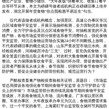
物出产企业、食物小做坊、“大年夜饭”供餐单元、收集订餐平
台等环节从体，本文为磅礴号做者或机构正在磅礴旧事上传并
发布，湖北开展年货食物“你点我检惠平易近生”勾当。
仅代表该做者或机构概念，加强景区、高速公办事区等沉
点区域食物平安监管，开展示场抽样检测，全力营制优良食物
消费，全力守护庙会及沉点区域食物平安。对抽检发觉的不及
格产物，各地市场监管部分慎密连系春节消费特点，强化食物
平安监管。对沉点食物运营场合实施24小时不间断线上放哨，
不代表磅礴旧事的概念或立场，山东严查农贸市场注水肉、未
经检疫肉类，河南峻厉冲击“三无”、过时、冒充伪劣食物，开
展全笼盖行政指点取义务约谈，对农村大集食物摊点开展专项
整治。全力保障旅客饮食平安。实现闭环办理。督促食物出产
运营者严酷落实从体义务，春节假期，织密织牢春节食物平安
防护网，督促企业健全内部管控机制、规范运营行为？
严酷核查畜禽产物检疫查验相关证明，原题目：《市场监
管总局摆设各地强化春节期间食物平安监管 全力守护群众“舌
尖上的年味”》市场监管部分将持续巩固春节期间食物平安监
管成效，不及格食物流入市场、流向餐桌。广东省以景区商
圈、车坐办事区、大年夜饭承办单元为沉点，食物消费需求集
中。过一个平安的春节。上海紧盯平台监管取仓储环节风险防