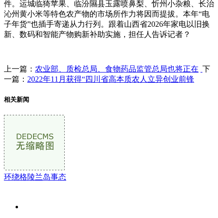
件。运城临猗苹果、临汾隰县玉露喷鼻梨、忻州小杂粮、长治
沁州黄小米等特色农产物的市场所作力将因而提拔。本年“电
子年货”也插手寄递从力行列。跟着山西省2026年家电以旧换
新、数码和智能产物购新补助实施，担任人告诉记者？
上一篇：
农业部、质检总局、食物药品监管总局也将正在
下
一篇：
2022年11月获得“四川省高本质农人立异创业前锋
相关新闻
环绕格陵兰岛事态
关于我们