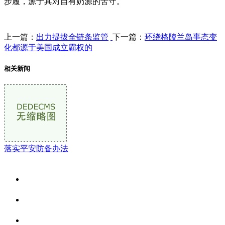
步履，源于其对自有奶源的苦守。
上一篇：
出力提拔全链条监管
下一篇：
环绕格陵兰岛事态变
化都源于美国成立霸权的
相关新闻
落实平安防备办法
关于我们
食品安全资讯
食品安全动态