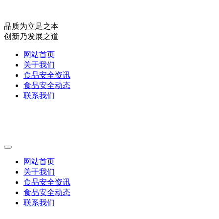
品质为立足之本
创新乃发展之道
网站首页
关于我们
食品安全资讯
食品安全动态
联系我们
网站首页
关于我们
食品安全资讯
食品安全动态
联系我们