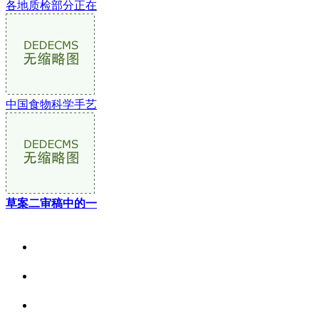
各地质检部分正在
中国食物科学手艺
草案二审稿中的一
关于我们
食品安全资讯
食品安全动态