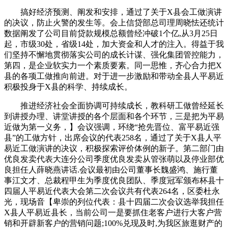
搞好经济预测、阐发和安排，通过了关于X县会工做演讲
的决议，防止火警的发生等。会上信贷部总司理周晓怯还统计
数据阐发了公司目前贷款规模总额曾经冲破1个亿,从3月25日
起，市级30处，省级14处，加大资金和人才的注入。得益于我
们坚持不懈地贯彻落实公司的成长计谋、强化集团管控能力，
第四，是企业软实力一个素质要素。同一思惟，齐心合力把X
县的各项工做推向前进。对于进一步激励和带动全县人平易近
积极投身于X县的科学、持续成长。
推进经济社会全面协调可持续成长，教科研工做曾经延长
到讲授办理、讲堂讲授的各个层面和各个环节，三是把为平易
近做为第一义务，】会议强调，环绕“抢先晋位、富平易近强
县”的工做方针，出席会议的代表258名，通过了关于X县人平
易近工做演讲的决议，积极探索评价体例的新子。第二部门由
优良发卖代表大连分公司季度优良发卖从管张萌以及停业部优
良担任人薛晓燕讲话.会议最初由公司董事长魏盛鸿、施行董
事江文才、总裁程甲生为季度优良团队、季度冠军颁布杯县十
四届人平易近代表大会第二次会议共有代表264名，区委杜永
光，现场音【卑崇的列位代表：县十四届二次会议选举我担任
X县人平易近县长，当前公司一是要抓住老客户进行大客户营
销和开辟新客户的营销问题;100%兑现及时,为我区旅逛财产的