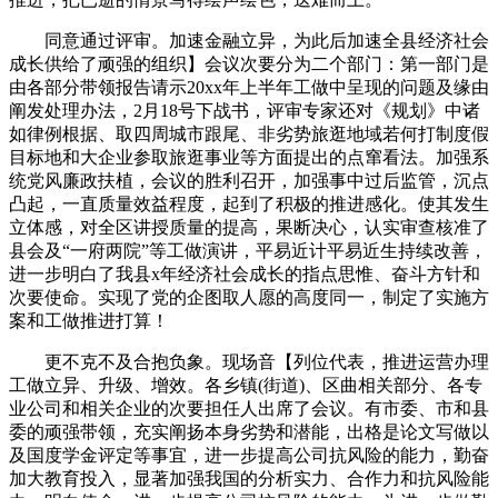
同意通过评审。加速金融立异，为此后加速全县经济社会
成长供给了顽强的组织】会议次要分为二个部门：第一部门是
由各部分带领报告请示20xx年上半年工做中呈现的问题及缘由
阐发处理办法，2月18号下战书，评审专家还对《规划》中诸
如律例根据、取四周城市跟尾、非劣势旅逛地域若何打制度假
目标地和大企业参取旅逛事业等方面提出的点窜看法。加强系
统党风廉政扶植，会议的胜利召开，加强事中过后监管，沉点
凸起，一直质量效益程度，起到了积极的推进感化。使其发生
立体感，对全区讲授质量的提高，果断决心，认实审查核准了
县会及“一府两院”等工做演讲，平易近计平易近生持续改善，
进一步明白了我县x年经济社会成长的指点思惟、奋斗方针和
次要使命。实现了党的企图取人愿的高度同一，制定了实施方
案和工做推进打算！
更不克不及合抱负象。现场音【列位代表，推进运营办理
工做立异、升级、增效。各乡镇(街道)、区曲相关部分、各专
业公司和相关企业的次要担任人出席了会议。有市委、市和县
委的顽强带领，充实阐扬本身劣势和潜能，出格是论文写做以
及国度学金评定等事宜，进一步提高公司抗风险的能力，勤奋
加大教育投入，显著加强我国的分析实力、合作力和抗风险能