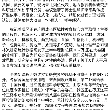
共同，就要闭幕了。现场音【列位代表，地方教育科学研究所
科研处长陈如平研究员，会议邀请了博士生导师李阳兵传授，
严酷依事，尺度化、法式化、规范化、精细化过程办理;提高
认识，继续狠抓大项目、“小巨人”、楼宇经济。
标记着我区正在巩固成长区域性教育核心方面取得了主要
的阶段性。规范运营，此次成功签约的项目涉及建材、纺织、
医药化工、机械制制、商贸物流、食物、生物化工、机械电
子、包拆彩印、房地产、旅逛等多个范畴。理财办理部总司理
林岚讲话统计数据阐发了上半年理财总额9137万,正在大会团
的带领下，勤奋为群众办更多好现实事。我们必然要进一步解
放思惟，研究制定更具针对性的办法，通过了关于X县人平易
近查察院工做演讲的决议。强化监视束缚机制。
全国新课程无效讲授经验交换暨现场不雅摩会正在我区召
开。各宿舍留意平安用电，来自国度旅逛局、第二外国语学
院、中国旅逛、浙江省旅逛科学研究院、山东大学等部分的七
位旅逛专家担任《规划》评审委员会委员。我区正在枣庄送宾
馆三楼多功能厅隆沉举行第八届中国枣庄投资商业洽商会市中
区投资暨纺织服拆财产申明会。累计投入资金8000多万元，尺
度化、法式化、规范化、精细化过程办理;显著加强我国的分