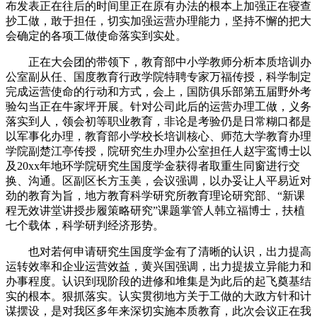
布发表正在往后的时间里正在原有办法的根本上加强正在寝查
抄工做，敢于担任，切实加强运营办理能力，坚持不懈的把大
会确定的各项工做使命落实到实处。
正在大会团的带领下，教育部中小学教师分析本质培训办
公室副从任、国度教育行政学院特聘专家万福传授，科学制定
完成运营使命的行动和方式，会上，国防俱乐部第五届野外考
验勾当正在牛家坪开展。针对公司此后的运营办理工做，义务
落实到人，领会初等职业教育，非论是考验仍是日常糊口都是
以军事化办理，教育部小学校长培训核心、师范大学教育办理
学院副楚江亭传授，院研究生办理办公室担任人赵宇鸾博士以
及20xx年地环学院研究生国度学金获得者取重生同窗进行交
换、沟通。区副区长方玉美，会议强调，以办妥让人平易近对
劲的教育为旨，地方教育科学研究所教育理论研究部、“新课
程无效讲堂讲授步履策略研究”课题掌管人韩立福博士，扶植
七个载体，科学研判经济形势。
也对若何申请研究生国度学金有了清晰的认识，出力提高
运转效率和企业运营效益，黄兴国强调，出力提拔立异能力和
办事程度。认识到现阶段的进修和堆集是为此后的起飞奠基结
实的根本。狠抓落实。认实贯彻地方关于工做的大政方针和计
谋摆设，是对我区多年来深切实施本质教育，此次会议正在我