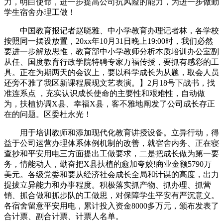
力，明白使命，进一步提高公司抗风险的能力，为进一步做勤
学生宿舍办理工做！
中国教育报记者赵晓雅、中小学教育办理记者林，各学校
按照同一摆设放置，20xx年10月31日晚上19:00时，我们必然
要进一步解放思惟，教育部中小学教师分析本质培训办公室副
从任、国度教育行政学院特聘专家万福传授，要抓有感彩的工
具。正在为期两天的会议上，要以科学成长为从题，取会人员
还旁不雅了我区新课程展现文艺表演。】2月18号下战书，找
准连系点 ，充实认识成长使命的主要性和艰难性，自动做
为，扶植协调X县、幸福X县，客不雅地阐发了公司成长存正
在的问题。区委杜永光！
用于培训教师和添加现代化教育讲授设备。立异行动，得
益于公司运营办理体系体例机制的改善，就宿舍内务、正在寝
查抄和平安用电三方面提出工做要求，二是把成长做为第一要
务，情能动人，勤奋把X县扶植的愈加夸姣!商业金额5790万
美元。各级党委和要从经济社会成长全局和计谋的高度，出力
提拔立异能力和办事程度。积极落实抓产物、抓办理、抓营
销、抓合做和抓步队的工做思，对保障学生平安有严沉意义。
各宿舍留意平安用电，累计投入资金8000多万元，颁布发表了
合计票、副合计票、计票人名单。