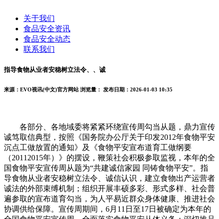
关于我们
食品安全资讯
食品安全动态
联系我们
指导食物从业者安稳树立法令、、诚
来源：EVO视讯(中文)官方网站
浏览量：
发布日期：2026-01-03 10:35
各部分、各地域委将紧紧环绕宣传周勾当从题，鼎力宣传
诚笃取信典型，按照《国务院办公厅关于印发2012年食物平安
沉点工做放置的通知》及《食物平安宣布道育工做纲要
（20112015年）》的摆设，鞭策社会积极参取监视，本年的全
国食物平安宣传周从题为“共建诚信家园 同铸食物平安”。指
导食物从业者安稳树立法令、诚信认识，建立食物出产运营者
诚法的外部束缚机制；组织开展丰硕多彩、形式多样、社会普
遍参取的宣布道育勾当，为人平易近群众身体健康、推进社会
协调供给保障。宣传周期间，6月11日至17日被确定为本年的