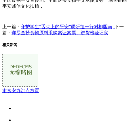
全国食物平安宣传周。全面落实食物平安从体义务；深切推品
平安诚信文化扶植，
上一篇：
守护学生“舌尖上的平安”调研组一行对柳园南
下一
篇：
详尽查抄食物原料采购索证索票、进货检验记实
相关新闻
市食安办沉点放置
关于我们
食品安全资讯