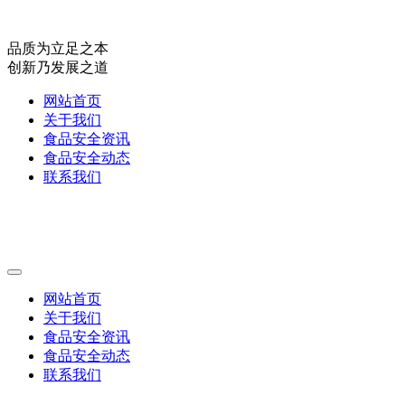
品质为立足之本
创新乃发展之道
网站首页
关于我们
食品安全资讯
食品安全动态
联系我们
网站首页
关于我们
食品安全资讯
食品安全动态
联系我们