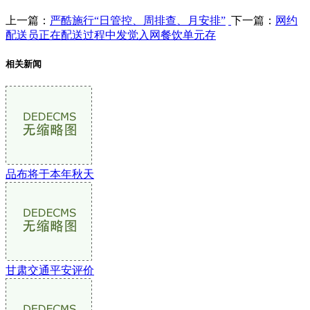
上一篇：
严酷施行“日管控、周排查、月安排”
下一篇：
网约
配送员正在配送过程中发觉入网餐饮单元存
相关新闻
品布将于本年秋天
甘肃交通平安评价