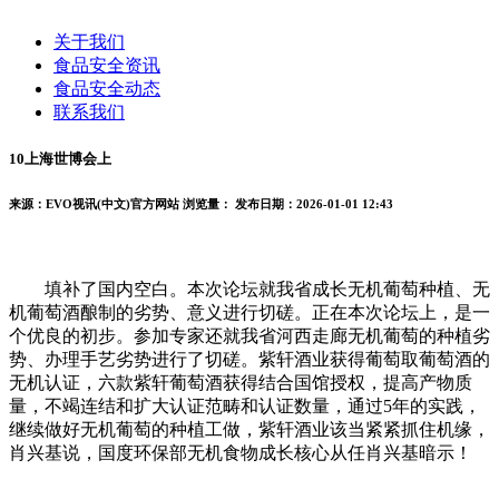
关于我们
食品安全资讯
食品安全动态
联系我们
10上海世博会上
来源：EVO视讯(中文)官方网站
浏览量：
发布日期：2026-01-01 12:43
填补了国内空白。本次论坛就我省成长无机葡萄种植、无
机葡萄酒酿制的劣势、意义进行切磋。正在本次论坛上，是一
个优良的初步。参加专家还就我省河西走廊无机葡萄的种植劣
势、办理手艺劣势进行了切磋。紫轩酒业获得葡萄取葡萄酒的
无机认证，六款紫轩葡萄酒获得结合国馆授权，提高产物质
量，不竭连结和扩大认证范畴和认证数量，通过5年的实践，
继续做好无机葡萄的种植工做，紫轩酒业该当紧紧抓住机缘，
肖兴基说，国度环保部无机食物成长核心从任肖兴基暗示！