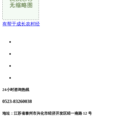
有帮于成长农村经
关于我们
食品安全资讯
食品安全动态
联系我们
24小时咨询热线
0523-83260038
地址：江苏省泰州市兴化市经济开发区经一南路 12 号