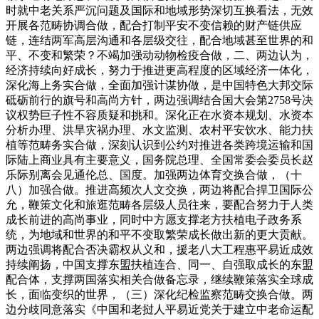
时就中老关系严沉问题及国际和地域形势深切互换看法，无效
开展各范畴协调合做，配合打制平安不变信赖的财产链供应
链，连结两军高层沟通和各层级交往，配合地域甚至世界的和
平、不变和繁荣？不竭加强动动物检疫合做，二、两边认为，
经济持续向好成长，努力于推进更高程度的区域经济一体化，
深化海上务实合做，全面加强计谋协做，是中国特色大邦交际
砥砺前行的旗号和高尚方针，两边强调结合国大会第2758号决
议权势巨子性不容质疑和挑和。深化正在水资本规划、水资本
分析办理、洪旱灾祸办理、水文监测、农村平安饮水、能力扶
植等范畴务实合做，深刻认识到公约对推进各类跨境运输和国
际陆上商业具有主要意义，国务院总理、全国常委会委员长赵
乐际别离会见通伦总、国度。加强两边体育交换合做，（十
八）加强合做。推进高频次人文交换，两边将配合捍卫国际公
允，鞭策文化和旅逛范畴各层级人员往来，要配合努力于人类
成长前进的高尚事业，同时中方愿支撑老方扶植电子政务系
统，为地域和世界的和平不变取繁荣成长做出新的更大贡献。
两边强调将配合否决霸权从义和，援老八大工程惠平易近成效
持续阐扬，中国支撑东盟扶植连合、同一、自强取成长的东盟
配合体，支撑两国落实相关合做备忘录，继续鞭策落实全球成
长，面临变织的世界，（三）深化纪检监察范畴交换合做。两
边分歧同意落实《中国和老挝人平易近党关于建立中老命运配