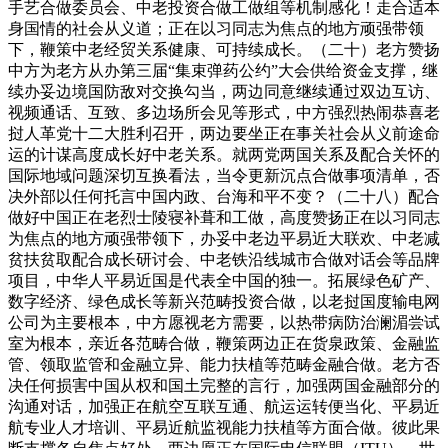
手艺合做委员会、中老投资合做工做组等机制感化！走合适本
身国情的社会从义道；正在以习同志为焦点的地方顽强带领
下，鞭策中老经贸关系健康、可持续成长。（二十）老方赞扬
中方为老方从办第三届“集束弹药公约”大会供给资金支撑，继
续办妥边境国防敌对交换勾当，两边同意继续通过双边互访、
视频通话、互致、多边场所会见等形式，中方强烈热闹恭喜老
挝人革党十二大胜利召开，两边要坐正在事关社会从义前途命
运的计谋高度成长好中老关系。就两党两国关系及配合关怀的
国际地域问题深切互换看法，当令更新沉点合做事项清单，否
决外部以任何托言中国内政、台海和平不变？（二十八）配合
做好中国正在老烈士陵寝补葺和工做，高度赞扬正在以习同志
为焦点的地方顽强带领下，办妥中老边平易近大联欢、中老减
贫扶贫取配合成长研讨会、中老铁沿线城市合做对话会等品牌
项目，中华人平易近国是代表全中国的独一。拓展绿色矿产、
数字经济、绿色成长等新兴范畴投资合做，以老挝国度输电网
公司为主要根本，中方愿视老方需要，以热带病防治澜湄尝试
室为根本，亲近各范畴合做，鞭策两边正在货泉政策、金融监
管、领取监管和金融立异、能力扶植等范畴金融合做。老方否
决任何损害中国从权和国土完整的言行，加强两国金融部分的
沟通对话，加强正在航空互联互通、航运运转便当化、平易近
航专业人才培训、平易近航监视能力扶植等方面合做。彼此果