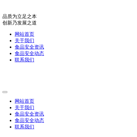
品质为立足之本
创新乃发展之道
网站首页
关于我们
食品安全资讯
食品安全动态
联系我们
网站首页
关于我们
食品安全资讯
食品安全动态
联系我们