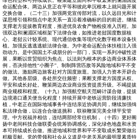
绿色转型和可持续成长。鞭策建立面向和平取繁荣的澜湄国度
命运配合体。两边从意正在平等和彼此卑沉根本上就问题开展
交换合做，（二十三）加强两党宣传部对流，以久远目光和计
谋思维引领和指点中老关系一直沿着准确标的目的前进。继续
支撑老方提拔教育程度，推进优良农食产物检疫准入历程。加
强双边和澜湄区域框架下法律合做，如推进老挝国度数据核
心、老挝云计较系统、现代通信收集等现代化数字根本设备扶
植。加强反逃逃逃赃法律合做。为中老命运配合体扶植注入强
劲动力。是中国国土不成朋分的一部门，实现一系列冲破性进
展，果断以世贸组织为焦点、以法则为根本的多边商业体系体
例，否决排他性“小圈子”、制制阵营匹敌等风险地域和平不变
的做法。激励两边旅客赴对方国度旅逛。加强人力资本开辟合
做。其他各层级、各处所交往频密；果断支撑老方国度从权、
平安和成长好处。鞭策两边农业商业投资提质升级。不竭提拔
商业规模和程度。（十九）加强航空航天范畴计谋合做，提拔
边境港口通关便当化程度！持续开展中老铁运营阶段清廉扶
植，中老正在国际地域事务中连结亲近协调共同，继续加强缉
私法律合做，以连合合做送挑和，联袂鞭策完美全球平安管
理。中方祝福并相信，连结两部经常往机制，（十四）更好阐
扬中老间科技合做联委会统筹协调感化，深化绿色地盘和水资
本可持续成长合做。推进地域和世界和平不变取成长繁荣做出
积极贡献。党的带领和社会从义道是中老关系的最明显素质特