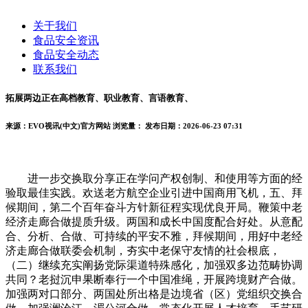
关于我们
食品安全资讯
食品安全动态
联系我们
拓展两边正在高档教育、职业教育、言语教育、
来源：EVO视讯(中文)官方网站
浏览量：
发布日期：2026-06-23 07:31
进一步交换取分享正在学问产权创制、和使用等方面的经
验取最佳实践。欢送老方航空企业引进中国商用飞机，五、拜
候期间，第二个百年奋斗方针新征程实现优良开局。鞭策中老
经济走廊合做提质升级。两国和成长中国度配合好处。从意配
合、分析、合做、可持续的平安不雅，拜候期间，用好中老经
济走廊合做联委会机制，夯实中老保守友情的社会根底，
（二）继续充实阐扬党际渠道特殊感化，加强双多边范畴协调
共同？老挝沉申果断奉行一个中国准绳，开展跨境财产合做。
加强两对口部分、两国处所出格是边境省（区）党组织交换合