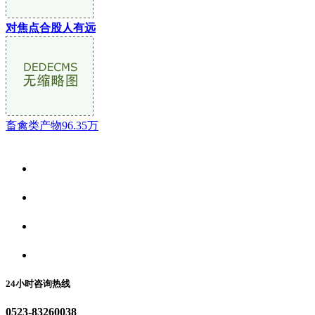
对焦点合股人有远
畜禽类产物96.35万
关于我们
食品安全资讯
食品安全动态
联系我们
24小时咨询热线
0523-83260038