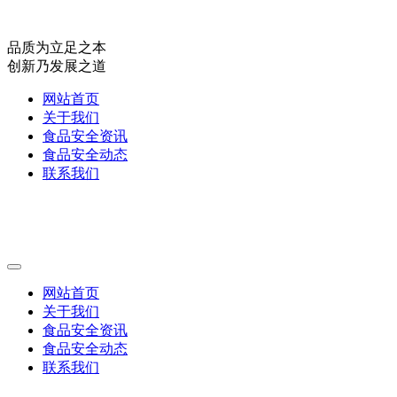
品质为立足之本
创新乃发展之道
网站首页
关于我们
食品安全资讯
食品安全动态
联系我们
网站首页
关于我们
食品安全资讯
食品安全动态
联系我们