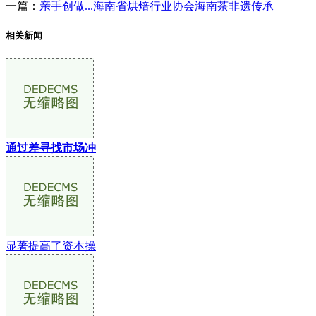
一篇：
亲手创做...海南省烘焙行业协会海南茶非遗传承
相关新闻
通过差寻找市场冲
显著提高了资本操