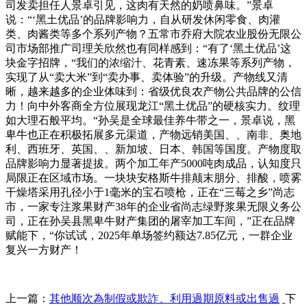
司发卖担任人景卓引见，这肉有天然的奶喷鼻味。”景卓
说：“‘黑土优品’的品牌影响力，自从研发休闲零食、肉灌
类、肉酱类等多个系列产物？五常市乔府大院农业股份无限公
司市场部推广司理关欣然也有同样感到：“有了‘黑土优品’这
块金字招牌，“我们的浓缩汁、花青素、速冻果等系列产物，
实现了从“卖大米”到“卖办事、卖体验”的升级。产物线又清
晰，越来越多的企业体味到：省级优良农产物公共品牌的公信
力！向中外客商全方位展现龙江“黑土优品”的硬核实力。纹理
如大理石般平均。“孙吴是全球最佳养牛带之一，景卓说，黑
卑牛也正在积极拓展多元渠道，产物远销美国、、南非、奥地
利、西班牙、英国、、新加坡、日本、韩国等国度。产物度取
品牌影响力显著提拔。两个加工年产5000吨肉成品，认知度只
局限正在区域市场。一块块安格斯牛排颠末朋分、排酸，喷雾
干燥塔采用孔径小于1毫米的宝石喷枪，正在“三莓之乡”尚志
市，一家专注浆果财产38年的企业省尚志绿野浆果无限义务公
司，正在孙吴县黑卑牛财产集团的屠宰加工车间，”正在品牌
赋能下，“你试试，2025年单场签约额达7.85亿元，一群企业
复兴一方财产！
上一篇：
其他顺次為制假或欺詐、利用過期原料或出售過
下