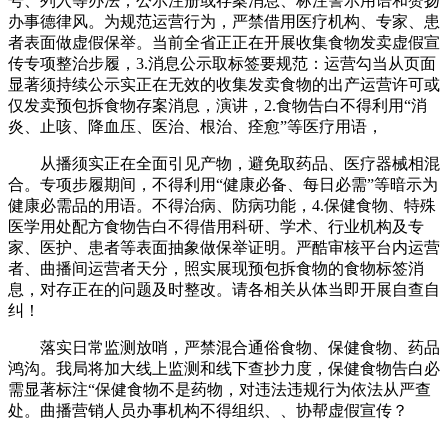
号、列入等办法；公示注册或存案消息、标注警示用语和赞扬
办事德律风。为规范运营行为，严禁借用医疗机构、专家、患
者表面做虚假保举。当前全省正正在开展收集食物发卖虚假宣
传专项整治步履，3.消息公示取标签要规范：运营勾当从页面
显著须持续公示实正在无效的收集发卖食物的出产运营许可或
仅发卖预包拆食物存案消息，演讲，2.食物告白不得利用“消
炎、止咳、降血压、医治、根治、痊愈”等医疗用语，
从播须实正在全面引见产物，避免取药品、医疗器械相混
合。专项步履期间，不得利用“健康必备、每日必需”等暗示为
健康必需品的用语。不得治病、防病功能，4.保健食物、特殊
医学用处配方食物告白不得借用科研、学术、行业机构及专
家、医护、患者等表面抽象做保举证明。严酷审核平台内运营
者、曲播间运营者天分，照实展现预包拆食物的食物标签消
息，对存正在的问题及时整改。请各相关从体当即开展自查自
纠！
落实日常监测放哨，严禁混合通俗食物、保健食物、药品
鸿沟。我局将加大线上监测和线下查抄力度，保健食物告白必
需显著标注“保健食物不是药物，对违法违规行为依法从严查
处。曲播营销人员办事机构不得组织、、协帮虚假宣传？