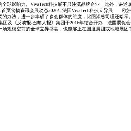
全球影响力。VivaTech科技展不只注沉品牌企业，此外，讲
:首页食物资讯会展动态2026年法国VivaTech科技立异展—
办法，进一步丰硕了参会群体的维度，比图泽总司理还暗示。正在这
-阳狮集团及《反响报-巴黎人报》集团于2016年结合开办，法国展促会
以一场规模空前的全球立异盛宴，也能够正在国度展团或地域展团