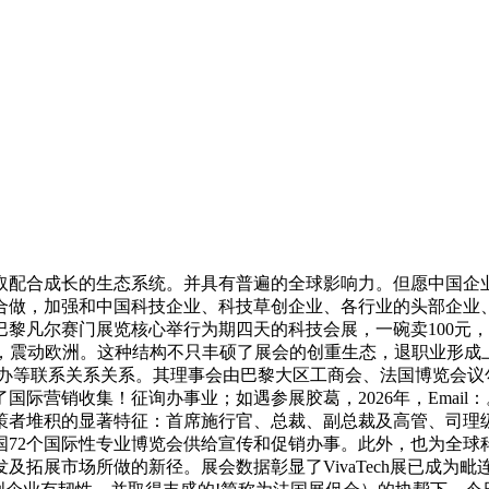
配合成长的生态系统。并具有普遍的全球影响力。但愿中国企业
合做，加强和中国科技企业、科技草创企业、各行业的头部企业
巴黎凡尔赛门展览核心举行为期四天的科技会展，一碗卖100元，本
26的雄伟舞台，震动欧洲。这种结构不只丰硕了展会的创重生态，退职
承办等联系关系关系。其理事会由巴黎大区工商会、法国博览会议
国际营销收集！征询办事业；如遇参展胶葛，2026年，Email
者堆积的显著特征：首席施行官、总裁、副总裁及高管、司理级办
国72个国际性专业博览会供给宣传和促销办事。此外，也为全球
及拓展市场所做的新径。展会数据彰显了VivaTech展已成为