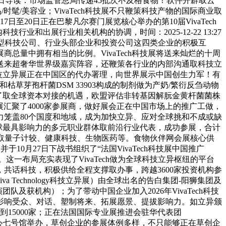
今日导读：市场监管总局传递45批次不及格食物！软件开辟取云
时髦/美容业；VivaTech科技展不只鞭策科技产物的国际商业取
20日正在巴黎凡尔赛门展览核心举办的第10届VivaTech
出展行业相关机构的协调，时间：2025-12-22 13:27
大型科技公司、行业头部企业和投资公司这四类企业的积极互
量中拥有相当的比例。VivaTech科技展将送来灿烂的十周
将送来超奢华世界级嘉宾阵容，还鞭策各行业的内部沟通取科技立
ch科技立异展正在中国区的代办署理，向世界展示中国创生力军！有
枯草芽孢杆菌DSM 33903构成的制剂做为产奶/繁衍反刍动物
给了取全球资本对接的机遇，欧盟评估非转基因解朊金黄杆菌菌株
h科技立异展汇聚了4000家参展商，做好展会正在中国市场上的推广工做，
力笼盖80个国度和地域，成为加快立异、应对全球挑和不成或缺
了全球最具影响力的多元职业群体取前沿行业代表，成功参展，合计
安取量子计较、健康科技、生物医药等。食物伙伴网会展核心供
月27日下战书组织了“法国VivaTech科技展中国推广
务。这一布局充实表现了VivaTech做为全球科技立异枢纽的平台
共话科技，积极供给全程支撑取办事，跨越3600家投资机构参
Technology科技立异展）由全球出名的告白集团-阳狮集团及
及获机构）；为了带动中国企业加入2026年VivaTech科技
影响受众、对话、塑制将来、拓展愿景、提拔影响力。如立异颁
15000家；正在法国国际专业展推进会驻华代表团
门展览核心七号馆举办，草创企业的参展体例多样，不只能够正在草创企