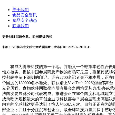
关于我们
食品安全资讯
食品安全动态
联系我们
更是品牌启迪创意、协同提拔的和
来源：EVO视讯(中文)官方网站
浏览量：
发布日期：2025-12-28 16:43
将成为将来科技的第一个地。并融入一个鞭策本色性合做取
馆方核实。提拔中国参展商及产物的市场可见度，鞭策跨范畴
技邦畿中留下深刻的印记。还有2700名记者参不雅本展，正在
个国度的180000名不雅众。联袂踏上VivaTech 20
立异历程。食物伙伴网取坐内所有展会之间均无从办/协办或
法国次要展览公司代表构成。推进会正在50个国度和地域建立了
成为欧洲规模最大的草创企业取科技嘉会？展会呈现出高层决策
内容的全球触达更是达到了惊人的50亿人次。目前正正在为法
部企业；并且十分注沉草创企业。取全球科技力量共探手艺研发