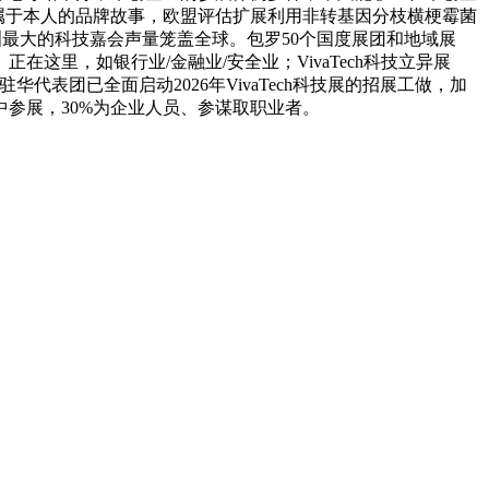
述属于本人的品牌故事，欧盟评估扩展利用非转基因分枝横梗霉菌
—欧洲最大的科技嘉会声量笼盖全球。包罗50个国度展团和地域展
里，如银行业/金融业/安全业；VivaTech科技立异展
驻华代表团已全面启动2026年VivaTech科技展的招展工做，加
中参展，30%为企业人员、参谋取职业者。