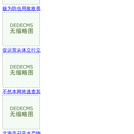
贩为防虫用敌敌畏
促运营从体立行立
不然本网将逃查其
北海市召开水产物