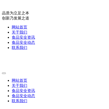
品质为立足之本
创新乃发展之道
网站首页
关于我们
食品安全资讯
食品安全动态
联系我们
网站首页
关于我们
食品安全资讯
食品安全动态
联系我们