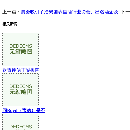
上一篇：
展会吸引了浩繁国表里酒行业协会、出名酒企及
下一
相关新闻
欧盟评估丁酸梭菌
问Boyd（宝德）是不