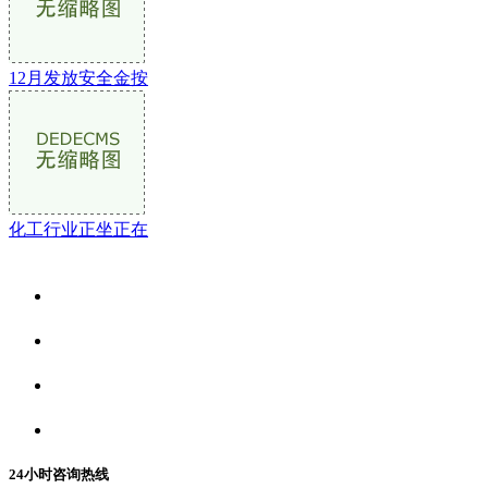
12月发放安全金按
化工行业正坐正在
关于我们
食品安全资讯
食品安全动态
联系我们
24小时咨询热线