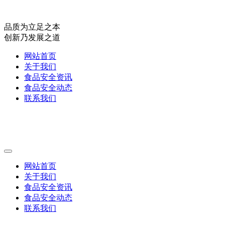
品质为立足之本
创新乃发展之道
网站首页
关于我们
食品安全资讯
食品安全动态
联系我们
网站首页
关于我们
食品安全资讯
食品安全动态
联系我们