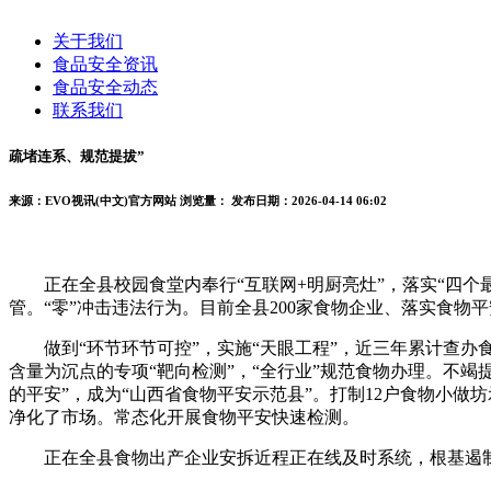
关于我们
食品安全资讯
食品安全动态
联系我们
疏堵连系、规范提拔”
来源：EVO视讯(中文)官方网站
浏览量：
发布日期：2026-04-14 06:02
正在全县校园食堂内奉行“互联网+明厨亮灶”，落实“四个最
管。“零”冲击违法行为。目前全县200家食物企业、落实食物平
做到“环节环节可控”，实施“天眼工程”，近三年累计查办食
含量为沉点的专项“靶向检测”，“全行业”规范食物办理。不
的平安”，成为“山西省食物平安示范县”。打制12户食物小做
净化了市场。常态化开展食物平安快速检测。
正在全县食物出产企业安拆近程正在线及时系统，根基遏制了