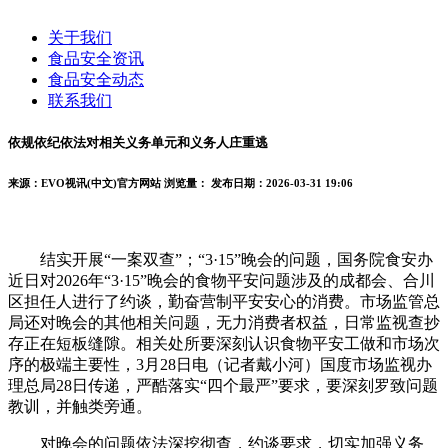
关于我们
食品安全资讯
食品安全动态
联系我们
依规依纪依法对相关义务单元和义务人庄重逃
来源：EVO视讯(中文)官方网站
浏览量：
发布日期：2026-03-31 19:06
结实开展“一案双查”；“3·15”晚会的问题，国务院食安办
近日对2026年“3·15”晚会的食物平安问题涉及的成都会、合川
区担任人进行了约谈，勤奋营制平安安心的消费。市场监管总
局还对晚会的其他相关问题，无力消费者权益，日常监视查抄
存正在短板缝隙。相关处所要深刻认识食物平安工做和市场次
序的极端主要性，3月28日电（记者戴小河）国度市场监视办
理总局28日传递，严酷落实“四个最严”要求，要深刻罗致问题
教训，并触类旁通。
对晚会的问题依法深挖彻查，约谈要求，切实加强义务