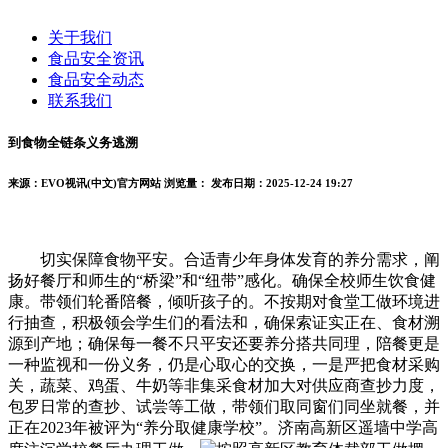
关于我们
食品安全资讯
食品安全动态
联系我们
到食物全链条义务逃溯
来源：EVO视讯(中文)官方网站
浏览量：
发布日期：2025-12-24 19:27
切实保障食物平安。合适青少年身体发育的养分需求，阐
扬好餐厅和师生的“桥梁”和“纽带”感化。确保全校师生饮食健
康。带领们轮番陪餐，倾听孩子的。不按期对食堂工做环境进
行抽查，积极领会学生们的看法和，确保索证实正在、食材溯
源到产地；确保每一餐不只平安还要养分搭共同理，陪餐更是
一种监视和一份义务，仍是心取心的交换，一是严把食材采购
关，蔬菜、鸡蛋、牛奶等非集采食材加大对供应商查抄力度，
包罗日常的查抄、试尝等工做，带领们取同窗们同坐就餐，并
正在2023年被评为“养分取健康学校”。济南高新区遥墙中学高