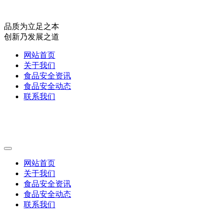
品质为立足之本
创新乃发展之道
网站首页
关于我们
食品安全资讯
食品安全动态
联系我们
网站首页
关于我们
食品安全资讯
食品安全动态
联系我们