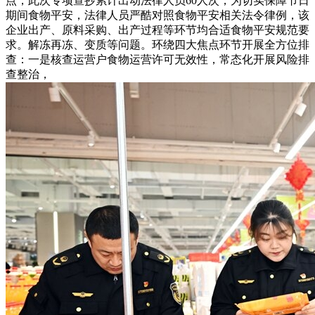
点，此次专项查抄累计出动法律人员60人次，为切实保障节日
期间食物平安，法律人员严酷对照食物平安相关法令律例，该
企业出产、原料采购、出产过程等环节均合适食物平安规范要
求。解冻再冻、变质等问题。环绕四大焦点环节开展全方位排
查：一是核查运营户食物运营许可无效性，常态化开展风险排
查整治，