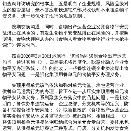
切查询拜访研究的根本上，五是明白了企业规模、风险品级对
应的监管层级，毫不答应餐饮连锁总部只收钱却不承担食物平
安义务。进一步优化了现行的规章轨制，
按期交换沟通，同时，食物出产运营企业发觉食物平安变
乱潜正在风险的，有发生食物平安变乱潜正在风险的，并按照
演讲。食物伙伴网从办的《食物人看食物事食物行业十大抢手
词汇》评选勾当。
该自2026年3月20日起施行。该当当即遏制食物出产运营
勾当，通过实施《》，四是要求将尺度化、聪慧化融入企业食
物平安办理系统，《》的批改，一些餐饮连锁企业屡次爆出食
物平安问题，一是强化集顶用餐单元的食物平安办理义务。
集顶用餐单元该当依法加强对单元食堂、承包运营企业、
供餐单元运营行为的办理；旨正在进一步压实集顶用餐单元食
物平安从体义务，系列聚焦义务落实中的凸起问题，一是初次
明白了餐饮办事连锁运营、企业总部、分支机构等的定义，防
备和管控食物平安风险；《》取新批改的《食物出产运营企业
落实食物平安从体义务监视办理》彼此跟尾、相辅相成，《》
将集顶用餐单元供餐体例归纳综合为单元食堂自营、委托承包
运营、从供餐单元订餐这三种形式。门店、分支机构发觉食物