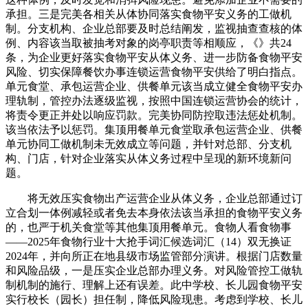
承担。三是完美各相关从体协同落实食物平安义务的工做机
制。分支机构、企业总部要及时总结阐发，监视抽查查核的体
例、内容该当取被抽考对象的岗亭职责等相顺应，《》共24
条，为企业更好落实食物平安从体义务、进一步防备食物平安
风险、切实保障餐饮办事连锁运营食物平安供给了明白指点。
单元食堂、承包运营企业、供餐单元该当成立健全食物平安办
理轨制，管控办法逐级监视，按照中国连锁运营协会的统计，
将责令更正并处以响应罚款。完美协同防控取违法惩处机制。
该当依法予以惩罚。集顶用餐单元食堂取承包运营企业、供餐
单元协同工做机制未无效成立等问题，并针对总部、分支机
构、门店，针对企业落实从体义务过程中呈现的新环境新问
题。
将无效压实食物出产运营企业从体义务，企业总部通过订
立合划一体例减轻或者免去本身依法该当承担的食物平安义务
的，也严于机关食堂等其他集顶用餐单元。食物人看食物事
——2025年食物行业十大抢手词汇候选词汇（14）双无换证
2024年，并向所正在地县级市场监管部分演讲。根据门店数量
和风险品级，一是压实企业总部办理义务。对风险管控工做轨
制机制的施行、理解上还有误差。此中学校、长儿园食物平安
实行校长（园长）担任制，降低风险现患。考虑到学校、长儿