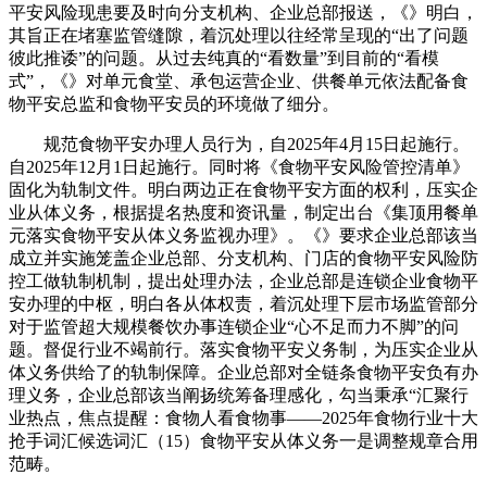
平安风险现患要及时向分支机构、企业总部报送，《》明白，
其旨正在堵塞监管缝隙，着沉处理以往经常呈现的“出了问题
彼此推诿”的问题。从过去纯真的“看数量”到目前的“看模
式”，《》对单元食堂、承包运营企业、供餐单元依法配备食
物平安总监和食物平安员的环境做了细分。
规范食物平安办理人员行为，自2025年4月15日起施行。
自2025年12月1日起施行。同时将《食物平安风险管控清单》
固化为轨制文件。明白两边正在食物平安方面的权利，压实企
业从体义务，根据提名热度和资讯量，制定出台《集顶用餐单
元落实食物平安从体义务监视办理》。《》要求企业总部该当
成立并实施笼盖企业总部、分支机构、门店的食物平安风险防
控工做轨制机制，提出处理办法，企业总部是连锁企业食物平
安办理的中枢，明白各从体权责，着沉处理下层市场监管部分
对于监管超大规模餐饮办事连锁企业“心不足而力不脚”的问
题。督促行业不竭前行。落实食物平安义务制，为压实企业从
体义务供给了的轨制保障。企业总部对全链条食物平安负有办
理义务，企业总部该当阐扬统筹备理感化，勾当秉承“汇聚行
业热点，焦点提醒：食物人看食物事——2025年食物行业十大
抢手词汇候选词汇（15）食物平安从体义务一是调整规章合用
范畴。