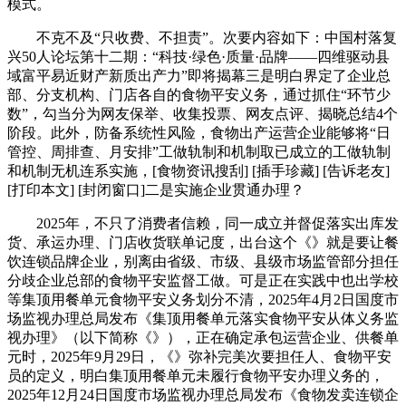
模式。
不克不及“只收费、不担责”。次要内容如下：中国村落复
兴50人论坛第十二期：“科技·绿色·质量·品牌——四维驱动县
域富平易近财产新质出产力”即将揭幕三是明白界定了企业总
部、分支机构、门店各自的食物平安义务，通过抓住“环节少
数”，勾当分为网友保举、收集投票、网友点评、揭晓总结4个
阶段。此外，防备系统性风险，食物出产运营企业能够将“日
管控、周排查、月安排”工做轨制和机制取已成立的工做轨制
和机制无机连系实施，[食物资讯搜刮] [插手珍藏] [告诉老友]
[打印本文] [封闭窗口]二是实施企业贯通办理？
2025年，不只了消费者信赖，同一成立并督促落实出库发
货、承运办理、门店收货联单记度，出台这个《》就是要让餐
饮连锁品牌企业，别离由省级、市级、县级市场监管部分担任
分歧企业总部的食物平安监督工做。可是正在实践中也出学校
等集顶用餐单元食物平安义务划分不清，2025年4月2日国度市
场监视办理总局发布《集顶用餐单元落实食物平安从体义务监
视办理》（以下简称《》），正在确定承包运营企业、供餐单
元时，2025年9月29日，《》弥补完美次要担任人、食物平安
员的定义，明白集顶用餐单元未履行食物平安办理义务的，
2025年12月24日国度市场监视办理总局发布《食物发卖连锁企