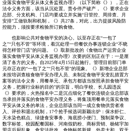
业落实食物平安从体义务监视办理》（以下简称《》），正在
法令义务方面，该当从沉处置。责令停产破产，《》要求企业
总部、分支机构、门店均要成立并实施“日管控、周排查、月
安排”工做轨制和机制，《》共27条，对此，出力提拔风险防
控能力，须按要求检验所订购食物。
也影响公共对食物平安的决心。以至存正在“一包了
之”“只包不管”等环境，着沉处理一些餐饮办事连锁企业“不晓
得怎样管门店”的问题。《》取新批改的《食物出产运营企业
落实食物平安从体义务监视办理》次要的区别正在于：一是厘
清了各方的义务。自2025年4月15日起施行。管理目前部门单
元存正在的“一包了之”“只包不管”的现象。《》新增企业总部
未按培训查核食物平安办理人员、未制定食物平安变乱措置方
案等的法令义务，用餐单元、承包方都该当按照承担食物平安
义务，把握行业标的目的”的宗旨，明白学校、长儿园违反
《》要求的，火热报名中二是沉点细化了餐饮连锁企业总部该
当承担并落实的食物平安办理义务，将集顶用餐单元落实食物
平安从体义务的单法，企业总部该当同一成立食物供货者准
入、评价和退出机制，17个抢手候选词新颖出炉：保水虾仁、
天水染色糕点、绿捷食安事务、海底捞小便门、预制菜争议、
数字标签、校园配餐国标、河南假奶粉、商标营销、杨铭宇加
盟店后厨乱象、食安法批改、食物标签新规、外卖大和、双无